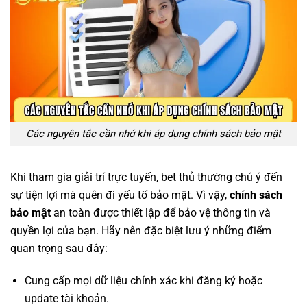
Các nguyên tắc cần nhớ khi áp dụng chính sách bảo mật
Khi tham gia giải trí trực tuyến, bet thủ thường chú ý đến
sự tiện lợi mà quên đi yếu tố bảo mật. Vì vậy,
chính sách
bảo mật
an toàn được thiết lập để bảo vệ thông tin và
quyền lợi của bạn. Hãy nên đặc biệt lưu ý những điểm
quan trọng sau đây:
Cung cấp mọi dữ liệu chính xác khi đăng ký hoặc
update tài khoản.