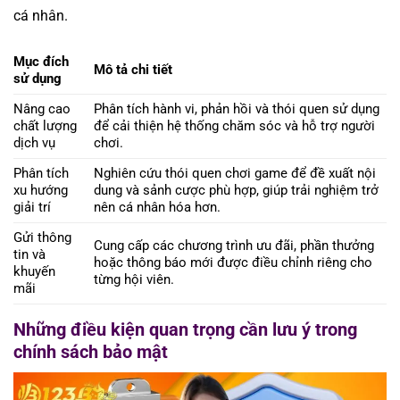
cá nhân.
Mục đích
Mô tả chi tiết
sử dụng
Nâng cao
Phân tích hành vi, phản hồi và thói quen sử dụng
chất lượng
để cải thiện hệ thống chăm sóc và hỗ trợ người
dịch vụ
chơi.
Phân tích
Nghiên cứu thói quen chơi game để đề xuất nội
xu hướng
dung và sảnh cược phù hợp, giúp trải nghiệm trở
giải trí
nên cá nhân hóa hơn.
Gửi thông
Cung cấp các chương trình ưu đãi, phần thưởng
tin và
hoặc thông báo mới được điều chỉnh riêng cho
khuyến
từng hội viên.
mãi
Những điều kiện quan trọng cần lưu ý trong
chính sách bảo mật