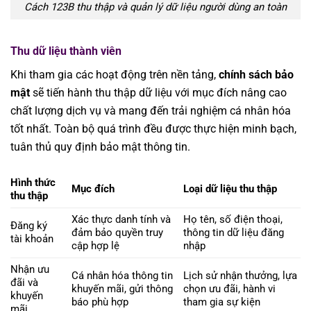
Cách 123B thu thập và quản lý dữ liệu người dùng an toàn
Thu dữ liệu thành viên
Khi tham gia các hoạt động trên nền tảng,
chính sách bảo
mật
sẽ tiến hành thu thập dữ liệu với mục đích nâng cao
chất lượng dịch vụ và mang đến trải nghiệm cá nhân hóa
tốt nhất. Toàn bộ quá trình đều được thực hiện minh bạch,
tuân thủ quy định bảo mật thông tin.
Hình thức
Mục đích
Loại dữ liệu thu thập
thu thập
Xác thực danh tính và
Họ tên, số điện thoại,
Đăng ký
đảm bảo quyền truy
thông tin dữ liệu đăng
tài khoản
cập hợp lệ
nhập
Nhận ưu
Cá nhân hóa thông tin
Lịch sử nhận thưởng, lựa
đãi và
khuyến mãi, gửi thông
chọn ưu đãi, hành vi
khuyến
báo phù hợp
tham gia sự kiện
mãi