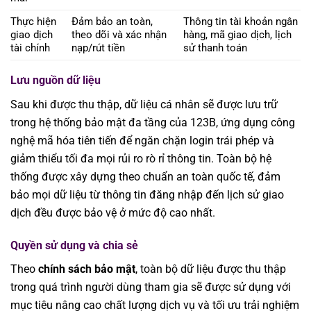
Thực hiện
Đảm bảo an toàn,
Thông tin tài khoản ngân
giao dịch
theo dõi và xác nhận
hàng, mã giao dịch, lịch
tài chính
nạp/rút tiền
sử thanh toán
Lưu nguồn dữ liệu
Sau khi được thu thập, dữ liệu cá nhân sẽ được lưu trữ
trong hệ thống bảo mật đa tầng của 123B, ứng dụng công
nghệ mã hóa tiên tiến để ngăn chặn login trái phép và
giảm thiểu tối đa mọi rủi ro rò rỉ thông tin. Toàn bộ hệ
thống được xây dựng theo chuẩn an toàn quốc tế, đảm
bảo mọi dữ liệu từ thông tin đăng nhập đến lịch sử giao
dịch đều được bảo vệ ở mức độ cao nhất.
Quyền sử dụng và chia sẻ
Theo
chính sách bảo mật
, toàn bộ dữ liệu được thu thập
trong quá trình người dùng tham gia sẽ được sử dụng với
mục tiêu nâng cao chất lượng dịch vụ và tối ưu trải nghiệm