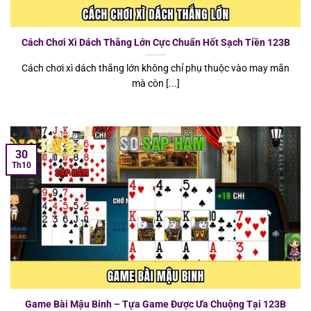
Cách Chơi Xì Dách Thắng Lớn Cực Chuẩn Hốt Sạch Tiền 123B
Cách chơi xì dách thắng lớn không chỉ phụ thuộc vào may mắn
mà còn [...]
30
Th10
Game Bài Mậu Binh – Tựa Game Được Ưa Chuộng Tại 123B