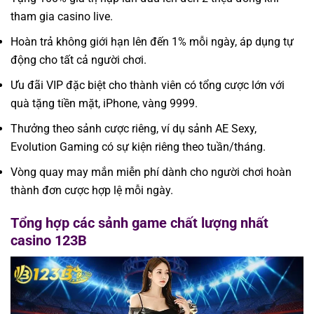
tham gia casino live.
Hoàn trả không giới hạn lên đến 1% mỗi ngày, áp dụng tự
động cho tất cả người chơi.
Ưu đãi VIP đặc biệt cho thành viên có tổng cược lớn với
quà tặng tiền mặt, iPhone, vàng 9999.
Thưởng theo sảnh cược riêng, ví dụ sảnh AE Sexy,
Evolution Gaming có sự kiện riêng theo tuần/tháng.
Vòng quay may mắn miễn phí dành cho người chơi hoàn
thành đơn cược hợp lệ mỗi ngày.
Tổng hợp các sảnh game chất lượng nhất
casino 123B