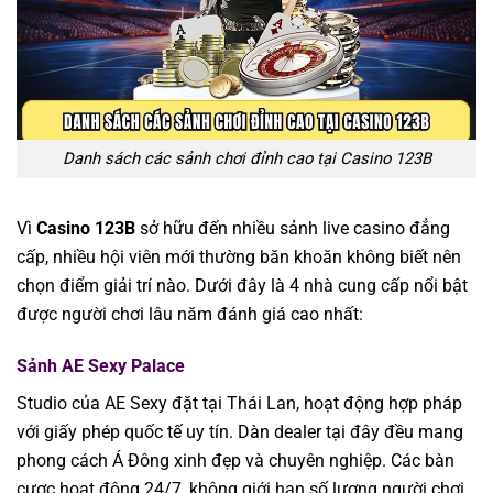
Danh sách các sảnh chơi đỉnh cao tại Casino 123B
Vì
Casino 123B
sở hữu đến nhiều sảnh live casino đẳng
cấp, nhiều hội viên mới thường băn khoăn không biết nên
chọn điểm giải trí nào. Dưới đây là 4 nhà cung cấp nổi bật
được người chơi lâu năm đánh giá cao nhất:
Sảnh AE Sexy Palace
Studio của AE Sexy đặt tại Thái Lan, hoạt động hợp pháp
với giấy phép quốc tế uy tín. Dàn dealer tại đây đều mang
phong cách Á Đông xinh đẹp và chuyên nghiệp. Các bàn
cược hoạt động 24/7, không giới hạn số lượng người chơi,