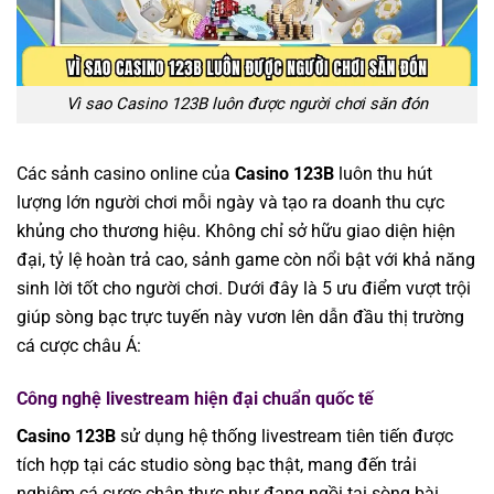
Vì sao Casino 123B luôn được người chơi săn đón
Các sảnh casino online của
Casino 123B
luôn thu hút
lượng lớn người chơi mỗi ngày và tạo ra doanh thu cực
khủng cho thương hiệu. Không chỉ sở hữu giao diện hiện
đại, tỷ lệ hoàn trả cao, sảnh game còn nổi bật với khả năng
sinh lời tốt cho người chơi. Dưới đây là 5 ưu điểm vượt trội
giúp sòng bạc trực tuyến này vươn lên dẫn đầu thị trường
cá cược châu Á:
Công nghệ livestream hiện đại chuẩn quốc tế
Casino 123B
sử dụng hệ thống livestream tiên tiến được
tích hợp tại các studio sòng bạc thật, mang đến trải
nghiệm cá cược chân thực như đang ngồi tại sòng bài