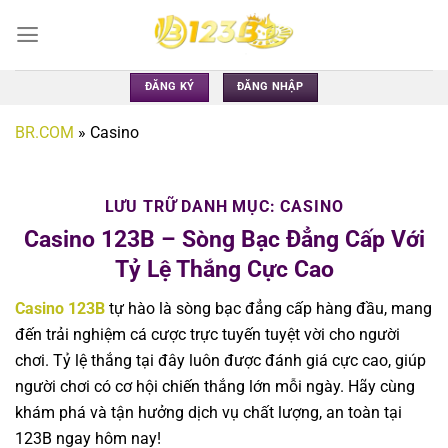
Bỏ
qua
nội
ĐĂNG KÝ
ĐĂNG NHẬP
dung
BR.COM
»
Casino
LƯU TRỮ DANH MỤC:
CASINO
Casino 123B – Sòng Bạc Đẳng Cấp Với
Tỷ Lệ Thắng Cực Cao
Casino 123B
tự hào là sòng bạc đẳng cấp hàng đầu, mang
đến trải nghiệm cá cược trực tuyến tuyệt vời cho người
chơi. Tỷ lệ thắng tại đây luôn được đánh giá cực cao, giúp
người chơi có cơ hội chiến thắng lớn mỗi ngày. Hãy cùng
khám phá và tận hưởng dịch vụ chất lượng, an toàn tại
123B ngay hôm nay!