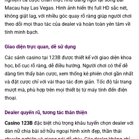
Macau hay Las Vegas. Hình ảnh hiển thị full HD sắc nét,
không giật lag, với nhiều góc quay rõ ràng giúp người chơi
theo dõi mọi thao tác của dealer và hoàn toàn yên tâm về
tính minh bạch.
Giao diện trực quan, dễ sử dụng
Các sảnh casino tại 123B được thiết kế với giao diện khoa
học, bố cục rõ ràng, dễ điều hướng. Người chơi có thể dễ
dàng tìm thấy bàn cược, xem thống kê phiên chơi gần nhất
và đặt cược chỉ với vài thao tác đơn giản. Tốc độ tải trang
mượt mà, phù hợp trên mọi thiết bị từ máy tính đến điện
thoại.
Dealer quyến rũ, tương tác thân thiện
Casino 123B
đặc biệt chú trọng khâu tuyển chọn dealer với
dàn nữ chia bài sở hữu ngoại hình xinh đẹp, thần thái