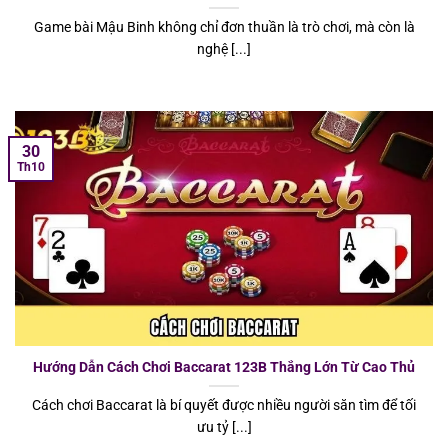
Game bài Mậu Binh không chỉ đơn thuần là trò chơi, mà còn là
nghệ [...]
30
Th10
Hướng Dẫn Cách Chơi Baccarat 123B Thắng Lớn Từ Cao Thủ
Cách chơi Baccarat là bí quyết được nhiều người săn tìm để tối
ưu tỷ [...]