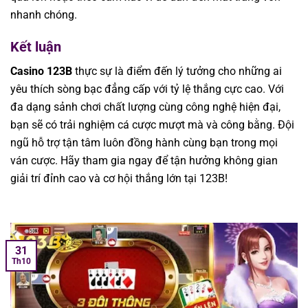
nhanh chóng.
Kết luận
Casino 123B
thực sự là điểm đến lý tưởng cho những ai
yêu thích sòng bạc đẳng cấp với tỷ lệ thắng cực cao. Với
đa dạng sảnh chơi chất lượng cùng công nghệ hiện đại,
bạn sẽ có trải nghiệm cá cược mượt mà và công bằng. Đội
ngũ hỗ trợ tận tâm luôn đồng hành cùng bạn trong mọi
ván cược. Hãy tham gia ngay để tận hưởng không gian
giải trí đỉnh cao và cơ hội thắng lớn tại 123B!
31
Th10