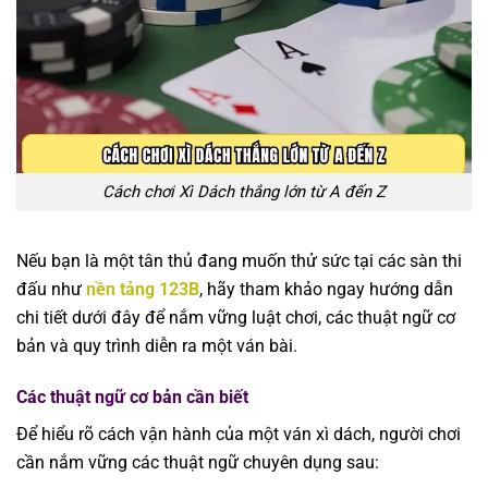
Cách chơi Xì Dách thắng lớn từ A đến Z
Nếu bạn là một tân thủ đang muốn thử sức tại các sàn thi
đấu như
nền tảng 123B
, hãy tham khảo ngay hướng dẫn
chi tiết dưới đây để nắm vững luật chơi, các thuật ngữ cơ
bản và quy trình diễn ra một ván bài.
Các thuật ngữ cơ bản cần biết
Để hiểu rõ cách vận hành của một ván xì dách, người chơi
cần nắm vững các thuật ngữ chuyên dụng sau: