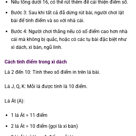
Nếu tổng dưới 16, có thể rút thêm để cải thiện điểm số.
Bước 3: Sau khi tất cả đã dừng rút bài, người chơi lật
bài để tính điểm và so với nhà cái.
Bước 4: Người chơi thắng nếu có số điểm cao hơn nhà
cái mà không bị quắc, hoặc có các tụ bài đặc biệt như
xì dách, xì bàn, ngũ linh.
Cách tính điểm trong xì dách
Lá 2 đến 10: Tính theo số điểm in trên lá bài.
Lá J, Q, K: Mỗi lá được tính là 10 điểm.
Lá Át (A):
1 lá Át = 11 điểm
2 lá Át = 10 điểm (gọi là xì bàn)