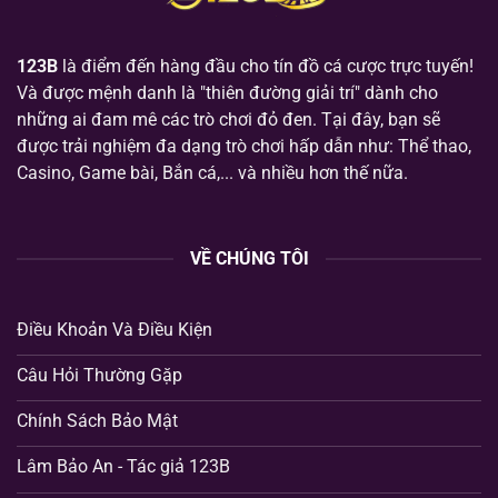
123B
là điểm đến hàng đầu cho tín đồ cá cược trực tuyến!
Và được mệnh danh là "thiên đường giải trí" dành cho
những ai đam mê các trò chơi đỏ đen. Tại đây, bạn sẽ
được trải nghiệm đa dạng trò chơi hấp dẫn như: Thể thao,
Casino, Game bài, Bắn cá,... và nhiều hơn thế nữa.
VỀ CHÚNG TÔI
Điều Khoản Và Điều Kiện
Câu Hỏi Thường Gặp
Chính Sách Bảo Mật
Lâm Bảo An - Tác giả 123B