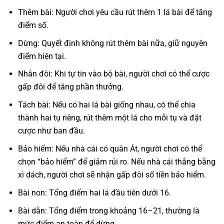
Thêm bài: Người chơi yêu cầu rút thêm 1 lá bài để tăng
điểm số.
Dừng: Quyết định không rút thêm bài nữa, giữ nguyên
điểm hiện tại.
Nhân đôi: Khi tự tin vào bộ bài, người chơi có thể cược
gấp đôi để tăng phần thưởng.
Tách bài: Nếu có hai lá bài giống nhau, có thể chia
thành hai tụ riêng, rút thêm một lá cho mỗi tụ và đặt
cược như ban đầu.
Bảo hiểm: Nếu nhà cái có quân Át, người chơi có thể
chọn “bảo hiểm” để giảm rủi ro. Nếu nhà cái thắng bằng
xì dách, người chơi sẽ nhận gấp đôi số tiền bảo hiểm.
Bài non: Tổng điểm hai lá đầu tiên dưới 16.
Bài dằn: Tổng điểm trong khoảng 16–21, thường là
mức điểm an toàn để dừng.