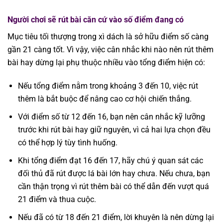
Người chơi sẽ rút bài căn cứ vào số điểm đang có
Mục tiêu tối thượng trong xì dách là sở hữu điểm số càng
gần 21 càng tốt. Vì vậy, việc cân nhắc khi nào nên rút thêm
bài hay dừng lại phụ thuộc nhiều vào tổng điểm hiện có:
Nếu tổng điểm nằm trong khoảng 3 đến 10, việc rút
thêm là bắt buộc để nâng cao cơ hội chiến thắng.
Với điểm số từ 12 đến 16, bạn nên cân nhắc kỹ lưỡng
trước khi rút bài hay giữ nguyên, vì cả hai lựa chọn đều
có thể hợp lý tùy tình huống.
Khi tổng điểm đạt 16 đến 17, hãy chú ý quan sát các
đối thủ đã rút được lá bài lớn hay chưa. Nếu chưa, bạn
cần thận trọng vì rút thêm bài có thể dẫn đến vượt quá
21 điểm và thua cuộc.
Nếu đã có từ 18 đến 21 điểm, lời khuyên là nên dừng lại